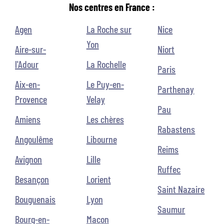
Nos centres en France :
Agen
La Roche sur
Nice
Yon
Aire-sur-
Niort
l'Adour
La Rochelle
Paris
Aix-en-
Le Puy-en-
Parthenay
Provence
Velay
Pau
Amiens
Les chères
Rabastens
Angoulême
Libourne
Reims
Avignon
Lille
Ruffec
Besançon
Lorient
Saint Nazaire
Bouguenais
Lyon
Saumur
Bourg-en-
Macon